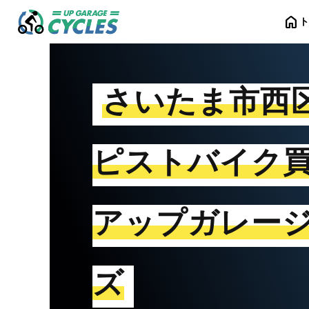
home
さいたま市西
ピストバイク
アップガレー
ズ