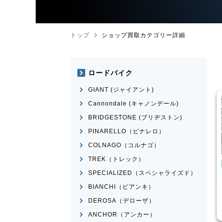
トップ
ショップ買取カテゴリー詳細
ロードバイク
GIANT (ジャイアント)
Cannondale (キャノンデール)
BRIDGESTONE (ブリヂストン)
PINARELLO（ピナレロ）
COLNAGO（コルナゴ）
TREK（トレック）
イク
ピストバイク
SPECIALIZED（スペシャライズド）
ather CX
FUJI
FEATHER 2022年モ
デル
BIANCHI（ビアンキ）
¥
25,520
¥
30,751
DEROSA（デローザ）
買取価格
ANCHOR（アンカー）