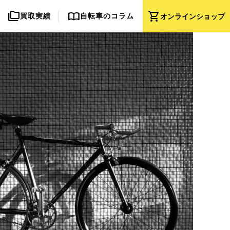
folder_copy
import_contacts
shopping_cart
買取実績
自転車のコラム
オンライン
ショップ