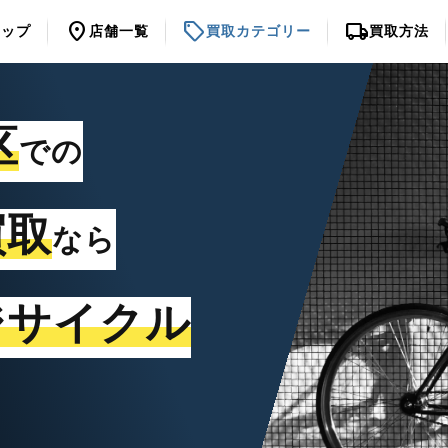
location_on
sell
local_shipping
トップ
店舗一覧
買取カテゴリー
買取方法
区
での
買取
なら
ジサイクル