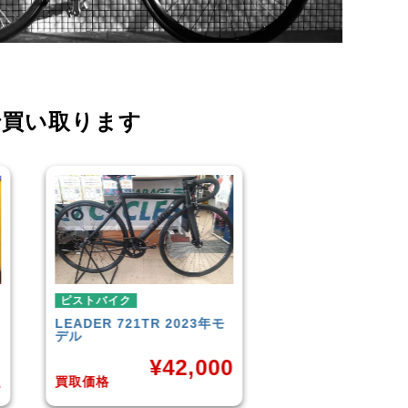
で買い取ります
ピストバイク
ピストバイク
FUJI
TRACK 1.1 2014年モ
BROTURES
TYRA
デル
BIKES KAGERO
0
¥
33,000
¥
8
買取価格
買取価格