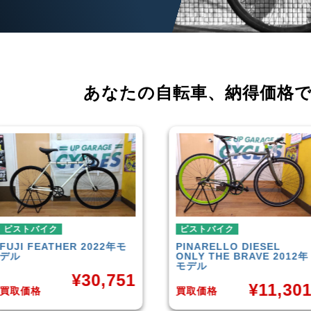
あなたの自転車、
納得価格
ピストバイク
ピストバイク
PINARELLO
DIESEL
LEADER
721TR 2023年モ
ONLY THE BRAVE 2012年
デル
モデル
¥
42,00
¥
11,301
買取価格
買取価格