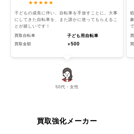
★★★★★
子どもの成長に伴い、自転車を手放すことに。大事
にしてきた自転車を、また誰かに使ってもらえるこ
とが嬉しいです！
子ども用自転車
買取自転車
500
買取金額
￥
chevron_left
chevron_right
50代・女性
買取強化メーカー