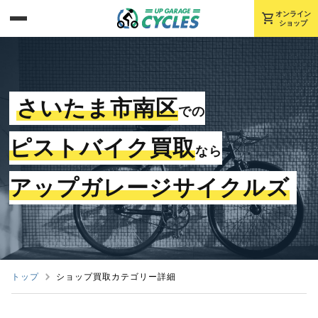
shopping_cart
オンライン
ショップ
さいたま市南区
での
ピストバイク買取
なら
アップガレージサイクルズ
トップ
ショップ買取カテゴリー詳細