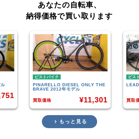
あなたの自転車、
納得価格で買い取ります
ピストバイク
ピストバイク
INARELLO
DIESEL ONLY THE
LEADER
721TR 202
RAVE 2012年モデル
¥
¥
11,301
取価格
買取価格
もっと見る