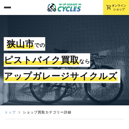
shopping_cart
オンライン
ショップ
狭山市
での
ピストバイク買取
なら
アップガレージサイクルズ
トップ
ショップ買取カテゴリー詳細