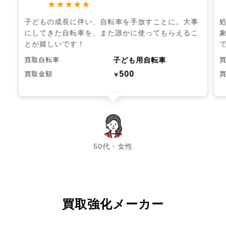
★★★★★
子どもの成長に伴い、自転車を手放すことに。大事
にしてきた自転車を、また誰かに使ってもらえるこ
とが嬉しいです！
子ども用自転車
買取自転車
500
買取金額
￥
chevron_left
chevron_right
50代・女性
買取強化メーカー