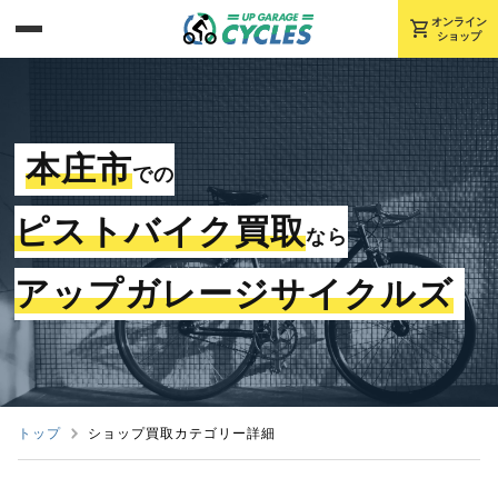
shopping_cart
オンライン
ショップ
本庄市
での
ピストバイク買取
なら
アップガレージサイクルズ
トップ
ショップ買取カテゴリー詳細