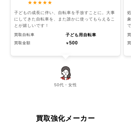
★★★★★
子どもの成長に伴い、自転車を手放すことに。大事
にしてきた自転車を、また誰かに使ってもらえるこ
とが嬉しいです！
子ども用自転車
買取自転車
500
買取金額
￥
chevron_left
chevron_right
50代・女性
買取強化メーカー