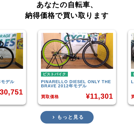
あなたの自転車、
納得価格で買い取ります
ピストバイク
ピス
デル
PINARELLO
DIESEL ONLY THE
LEA
BRAVE 2012年モデル
,751
¥
11,301
買取価格
買取
もっと見る