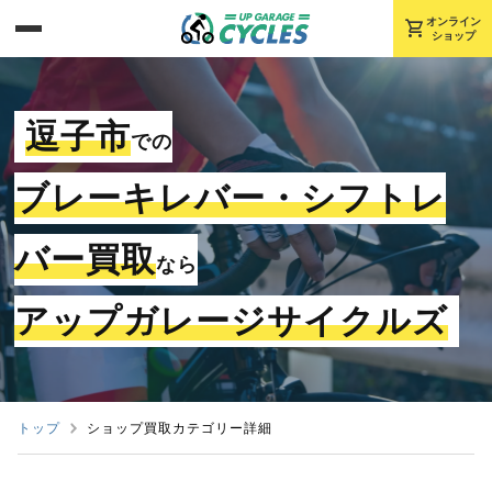
shopping_cart
オンライン
ショップ
逗子市
での
ブレーキレバー・シフトレ
バー買取
なら
アップガレージサイクルズ
トップ
ショップ買取カテゴリー詳細