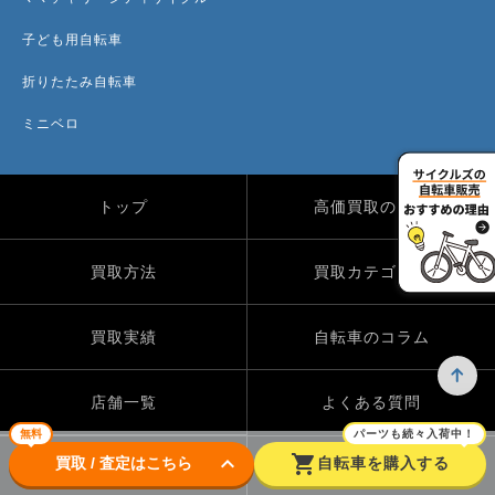
子ども用自転車
折りたたみ自転車
ミニベロ
トップ
高価買取のワケ
買取方法
買取カテゴリー
買取実績
自転車のコラム
店舗一覧
よくある質問
無料
パーツも続々入荷中！
keyboard_arrow_down
shopping_cart
買取 / 査定はこちら
自転車を購入する
Instagram
X