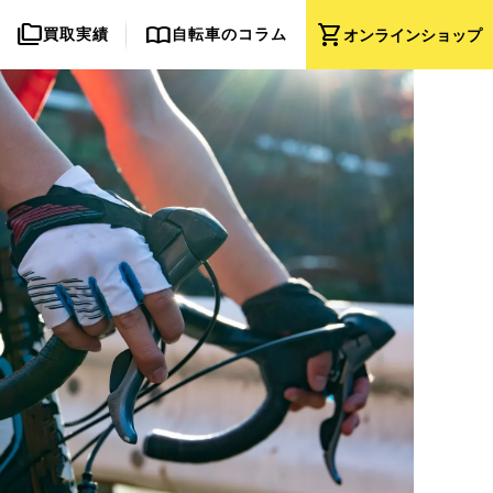
folder_copy
import_contacts
shopping_cart
買取実績
自転車のコラム
オンライン
ショップ