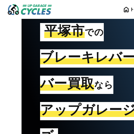
home
平塚市
での
ブレーキレバ
バー買取
なら
アップガレー