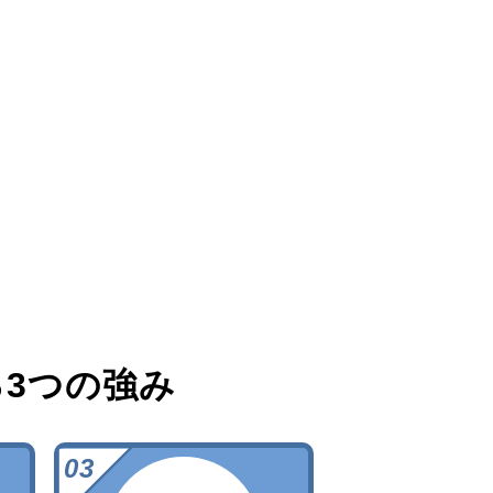
る
3つの強み