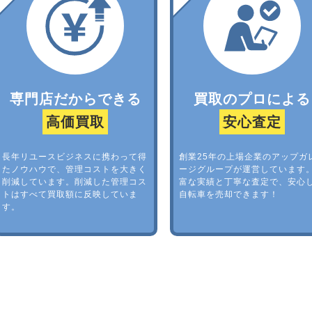
専門店だからできる
買取のプロによる
高価買取
安心査定
長年リユースビジネスに携わって得
創業25年の上場企業のアップガ
たノウハウで、管理コストを大きく
ージグループが運営しています
削減しています。削減した管理コス
富な実績と丁寧な査定で、安心
トはすべて買取額に反映していま
自転車を売却できます！
す。