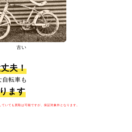
古い
大丈夫！
な自転車も
取ります
していても買取は可能ですが、保証対象外となります。