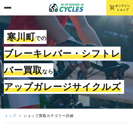
shopping_cart
オンライン
ショップ
寒川町
での
ブレーキレバー・シフトレ
バー買取
なら
アップガレージサイクルズ
トップ
ショップ買取カテゴリー詳細