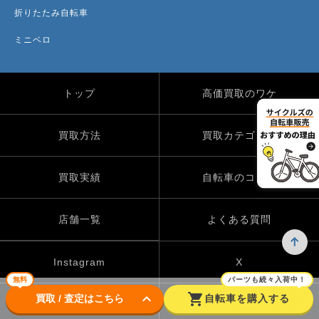
折りたたみ自転車
ミニベロ
トップ
高価買取のワケ
買取方法
買取カテゴリー
買取実績
自転車のコラム
店舗一覧
よくある質問
Instagram
X
無料
パーツも続々入荷中！
keyboard_arrow_down
shopping_cart
買取 / 査定はこちら
自転車を購入する
TikTok