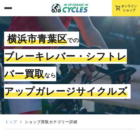
shopping_cart
オンライン
ショップ
横浜市青葉区
での
ブレーキレバー・シフトレ
バー買取
なら
アップガレージサイクルズ
トップ
ショップ買取カテゴリー詳細