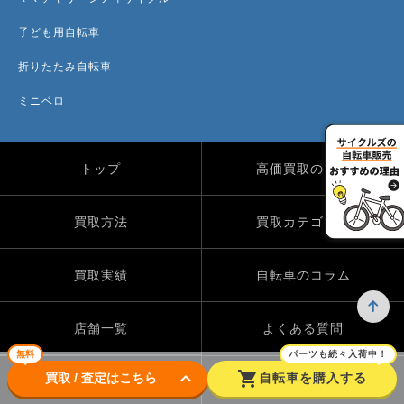
子ども用自転車
折りたたみ自転車
ミニベロ
トップ
高価買取のワケ
買取方法
買取カテゴリー
買取実績
自転車のコラム
店舗一覧
よくある質問
無料
パーツも続々入荷中！
keyboard_arrow_down
shopping_cart
買取 / 査定はこちら
自転車を購入する
Instagram
X