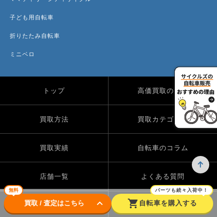
子ども用自転車
折りたたみ自転車
ミニベロ
トップ
高価買取のワケ
買取方法
買取カテゴリー
買取実績
自転車のコラム
店舗一覧
よくある質問
無料
パーツも続々入荷中！
keyboard_arrow_down
shopping_cart
買取 / 査定はこちら
自転車を購入する
Instagram
X