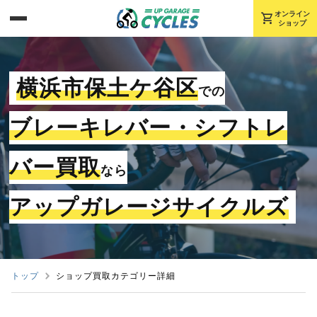
shopping_cart
オンライン
ショップ
横浜市保土ケ谷区
での
ブレーキレバー・シフトレ
バー買取
なら
アップガレージサイクルズ
トップ
ショップ買取カテゴリー詳細