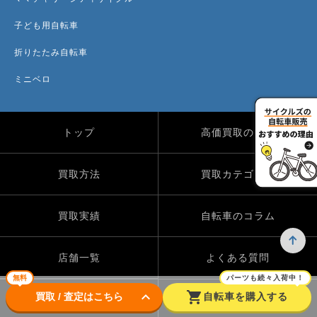
子ども用自転車
折りたたみ自転車
ミニベロ
トップ
高価買取のワケ
買取方法
買取カテゴリー
買取実績
自転車のコラム
店舗一覧
よくある質問
無料
パーツも続々入荷中！
keyboard_arrow_down
shopping_cart
買取 / 査定はこちら
自転車を購入する
Instagram
X