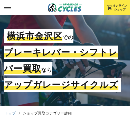
shopping_cart
オンライン
ショップ
横浜市金沢区
での
ブレーキレバー・シフトレ
バー買取
なら
アップガレージサイクルズ
トップ
ショップ買取カテゴリー詳細