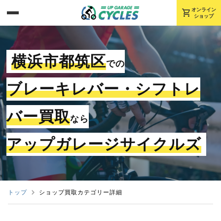
shopping_cart
オンライン
ショップ
横浜市都筑区
での
ブレーキレバー・シフトレ
バー買取
なら
アップガレージサイクルズ
トップ
ショップ買取カテゴリー詳細