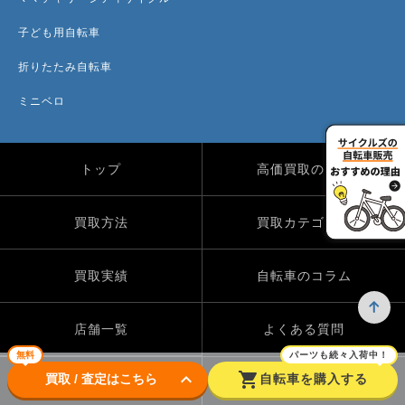
子ども用自転車
折りたたみ自転車
ミニベロ
トップ
高価買取のワケ
買取方法
買取カテゴリー
買取実績
自転車のコラム
店舗一覧
よくある質問
無料
パーツも続々入荷中！
keyboard_arrow_down
shopping_cart
買取 / 査定はこちら
自転車を購入する
Instagram
X