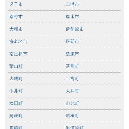
逗子市
三浦市
秦野市
厚木市
大和市
伊勢原市
海老名市
座間市
南足柄市
綾瀬市
葉山町
寒川町
大磯町
二宮町
中井町
大井町
松田町
山北町
開成町
箱根町
真鶴町
湯河原町