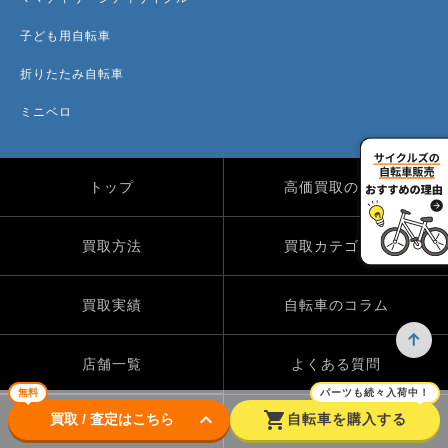
子ども用自転車
折りたたみ自転車
ミニベロ
トップ
高価買取のワケ
買取方法
買取カテゴリー
買取実績
自転車のコラム
店舗一覧
よくある質問
無料
パーツも続々入荷中！
keyboard_arrow_down
shopping_cart
買取 / 査定はこちら
自転車を購入する
Instagram
X