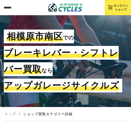
shopping_cart
オンライン
ショップ
相模原市南区
での
ブレーキレバー・シフトレ
バー買取
なら
アップガレージサイクルズ
トップ
ショップ買取カテゴリー詳細