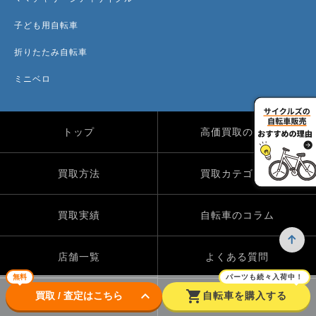
子ども用自転車
折りたたみ自転車
ミニベロ
トップ
高価買取のワケ
買取方法
買取カテゴリー
買取実績
自転車のコラム
店舗一覧
よくある質問
無料
パーツも続々入荷中！
keyboard_arrow_down
shopping_cart
買取 / 査定はこちら
自転車を購入する
Instagram
X