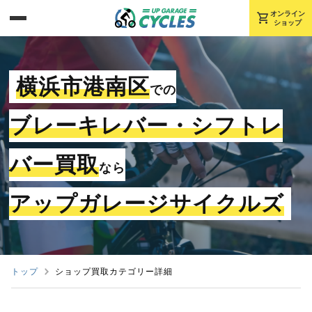
shopping_cart
オンライン
ショップ
横浜市港南区
での
ブレーキレバー・シフトレ
バー買取
なら
アップガレージサイクルズ
トップ
ショップ買取カテゴリー詳細