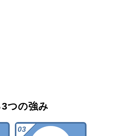
る
3つの強み