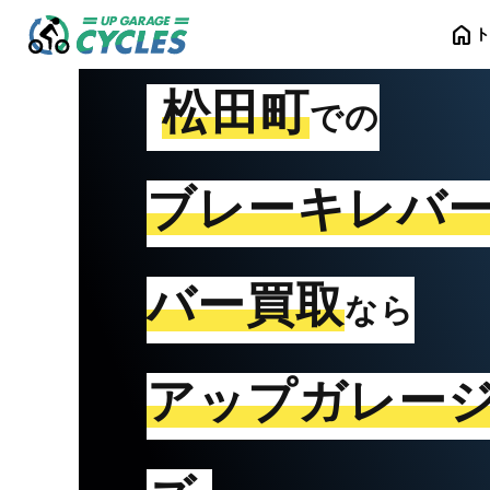
home
松田町
での
ブレーキレバ
バー買取
なら
アップガレー