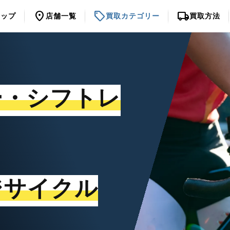
location_on
sell
local_shipping
トップ
店舗一覧
買取カテゴリー
買取方法
ー・シフトレ
ジサイクル