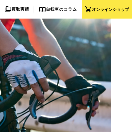
folder_copy
import_contacts
shopping_cart
買取実績
自転車のコラム
オンライン
ショップ