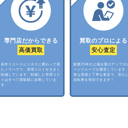
専門店だからできる
買取のプロによる
高価買取
安心査定
長年リユースビジネスに携わって得
創業25年の上場企業のアップガ
たノウハウで、管理コストを大きく
ージグループが運営しています
削減しています。削減した管理コス
富な実績と丁寧な査定で、安心
トはすべて買取額に反映していま
自転車を売却できます！
す。