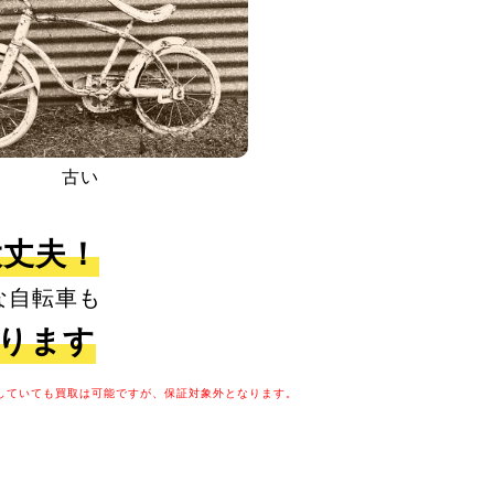
古い
大丈夫！
な自転車も
取ります
していても買取は可能ですが、保証対象外となります。