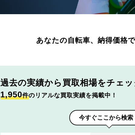
あなたの自転車、
納得価格
過去の実績から
買取相場をチェッ
1,950
件
のリアルな買取実績を掲載中！
今すぐここから検索