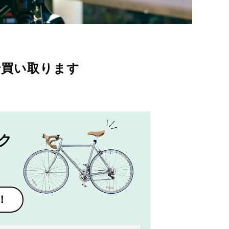
で買い取ります
ク
！