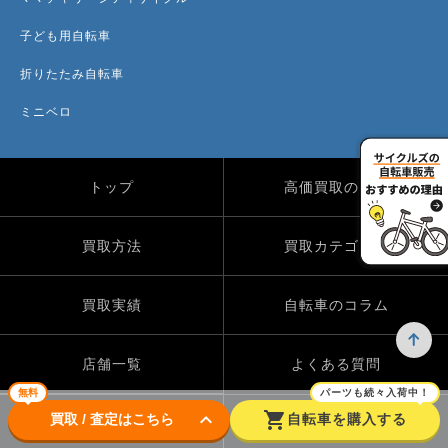
子ども用自転車
折りたたみ自転車
ミニベロ
トップ
高価買取のワケ
買取方法
買取カテゴリー
買取実績
自転車のコラム
店舗一覧
よくある質問
無料
パーツも続々入荷中！
keyboard_arrow_down
shopping_cart
買取 / 査定はこちら
自転車を購入する
Instagram
X