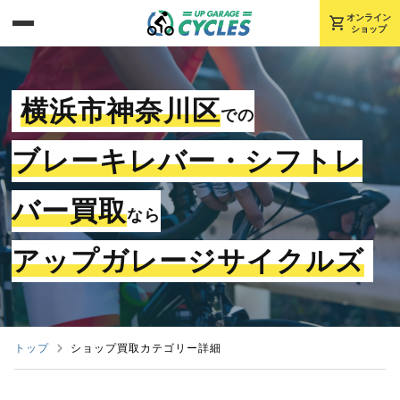
shopping_cart
オンライン
ショップ
横浜市神奈川区
での
ブレーキレバー・シフトレ
バー買取
なら
アップガレージサイクルズ
トップ
ショップ買取カテゴリー詳細