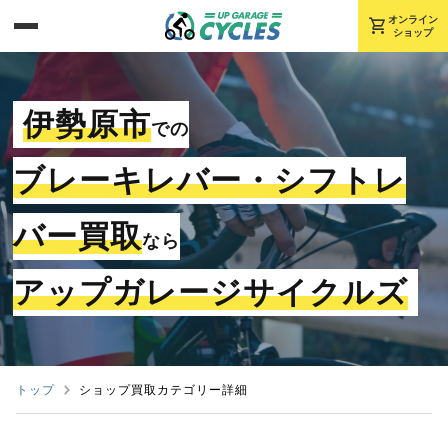
shopping_cart
オンライン
ショップ
伊勢原市
での
ブレーキレバー・シフトレ
バー買取
なら
アップガレージサイクルズ
トップ
ショップ買取カテゴリー詳細