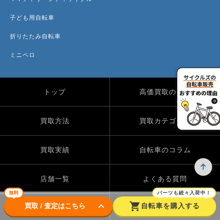
子ども用自転車
折りたたみ自転車
ミニベロ
トップ
高価買取のワケ
買取方法
買取カテゴリー
買取実績
自転車のコラム
店舗一覧
よくある質問
無料
パーツも続々入荷中！
keyboard_arrow_down
shopping_cart
買取 / 査定はこちら
自転車を購入する
Instagram
X