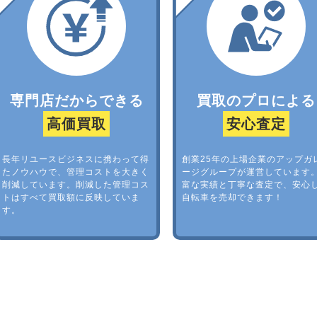
専門店だからできる
買取のプロによる
高価買取
安心査定
長年リユースビジネスに携わって得
創業25年の上場企業のアップガ
たノウハウで、管理コストを大きく
ージグループが運営しています
削減しています。削減した管理コス
富な実績と丁寧な査定で、安心
トはすべて買取額に反映していま
自転車を売却できます！
す。