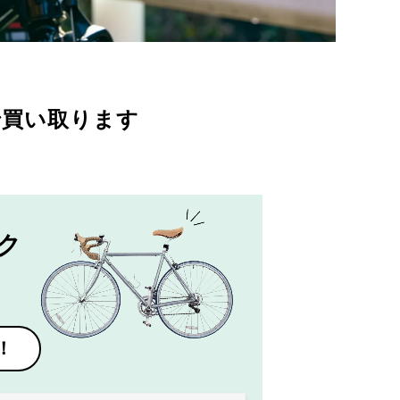
で買い取ります
ク
！