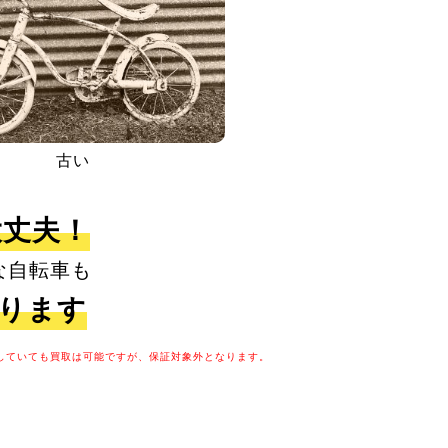
古い
大丈夫！
な自転車も
取ります
していても買取は可能ですが、保証対象外となります。