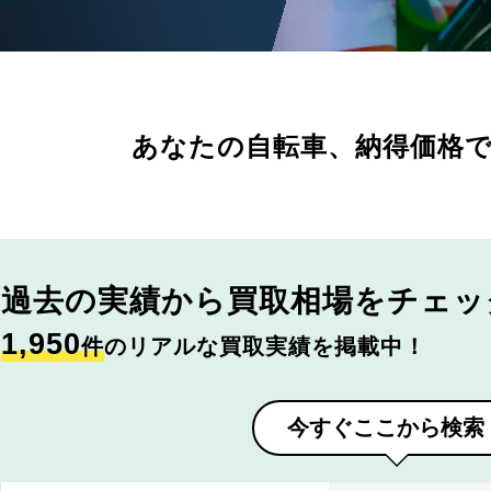
あなたの自転車、
納得価格
過去の実績から
買取相場をチェッ
1,950
件
のリアルな買取実績を掲載中！
今すぐここから検索