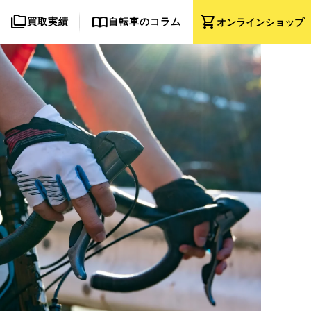
folder_copy
import_contacts
shopping_cart
買取実績
自転車のコラム
オンライン
ショップ