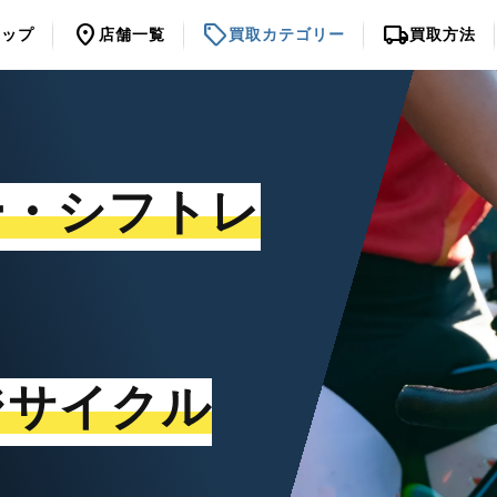
location_on
sell
local_shipping
トップ
店舗一覧
買取カテゴリー
買取方法
ー・シフトレ
ジサイクル