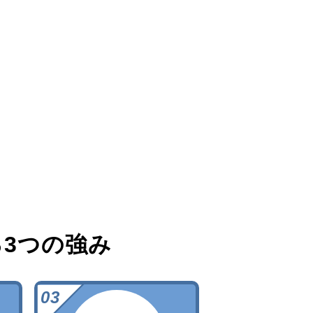
る
3つの強み