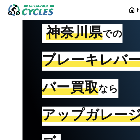
home
神奈川県
での
ブレーキレバ
バー買取
なら
アップガレー