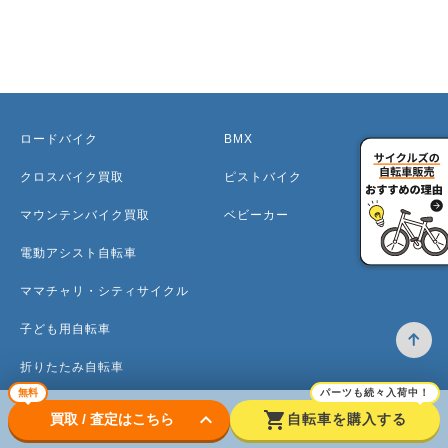
ロードバイク
BMX
クロスバイク買取
ピストバイク
マウンテンバイク買取
ベビーカー
電動アシスト自転車
ママチャリ・シティサイクル
子ども用自転車
折りたたみ自転車
無料
パーツも続々入荷中！
ミニベロ
keyboard_arrow_down
shopping_cart
買取 / 査定はこちら
自転車を購入する