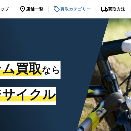
location_on
sell
local_shipping
トップ
店舗一覧
買取カテゴリー
買取方法
テム買取
なら
ジサイクル