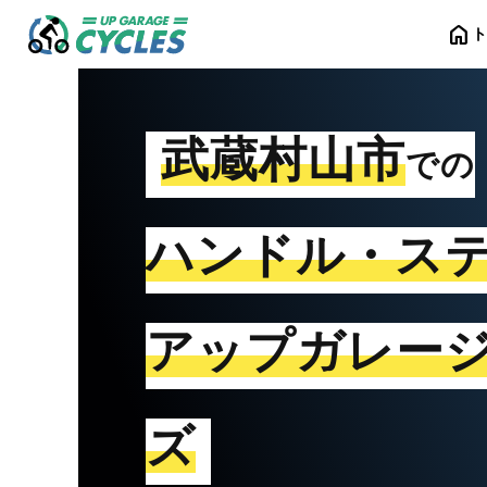
home
武蔵村山市
での
ハンドル・ス
アップガレー
ズ