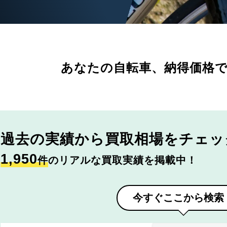
あなたの自転車、
納得価格
過去の実績から
買取相場をチェッ
1,950
件
のリアルな買取実績を掲載中！
今すぐここから検索