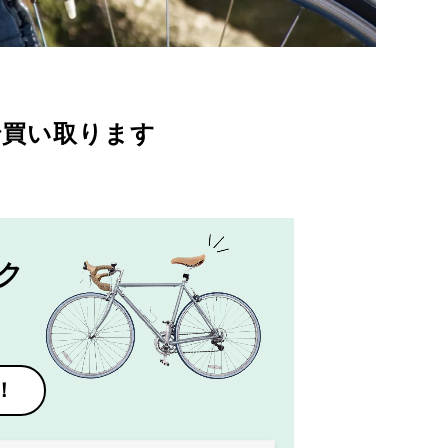
で買い取ります
ク
！