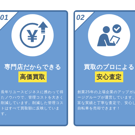
専門店だからできる
買取のプロによる
高価買取
安心査定
長年リユースビジネスに携わって得
創業25年の上場企業のアップガ
たノウハウで、管理コストを大きく
ージグループが運営しています
削減しています。削減した管理コス
富な実績と丁寧な査定で、安心
トはすべて買取額に反映していま
自転車を売却できます！
す。