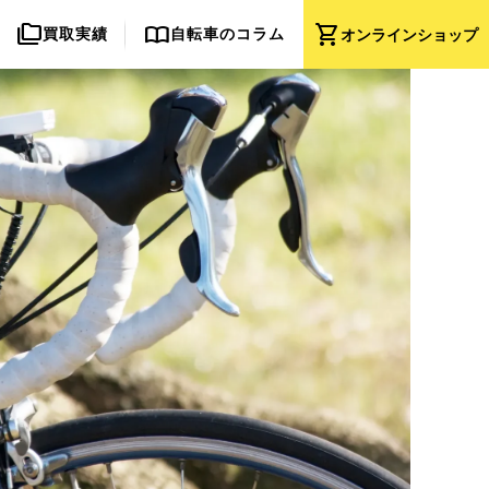
folder_copy
import_contacts
shopping_cart
買取実績
自転車のコラム
オンライン
ショップ