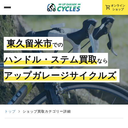
shopping_cart
オンライン
ショップ
東久留米市
での
ハンドル・ステム買取
なら
アップガレージサイクルズ
トップ
ショップ買取カテゴリー詳細