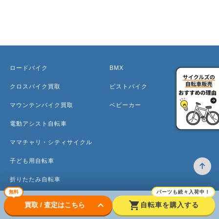
ロードバイク
BMX
クロスバイク買取
ピストバイク
マウンテンバイク買取
ベビーカー
電動アシスト自転車
ママチャリ・シティサイクル
子ども用自転車
折りたたみ自転車
無料
パーツも続々入荷中！
ミニベロ
keyboard_arrow_down
shopping_cart
買取 / 査定はこちら
自転車を購入する