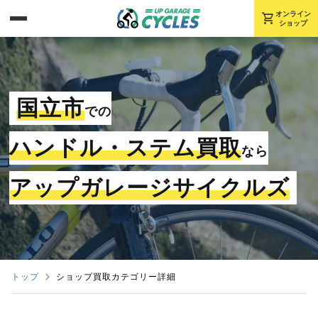
shopping_cart
オンライン
ショップ
国立市
での
ハンドル・ステム買取
なら
アップガレージサイクルズ
トップ
ショップ買取カテゴリー詳細