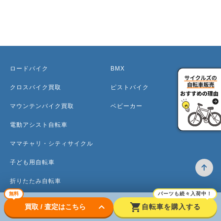
ロードバイク
BMX
クロスバイク買取
ピストバイク
マウンテンバイク買取
ベビーカー
電動アシスト自転車
ママチャリ・シティサイクル
子ども用自転車
折りたたみ自転車
無料
パーツも続々入荷中！
ミニベロ
keyboard_arrow_down
shopping_cart
買取 / 査定はこちら
自転車を購入する