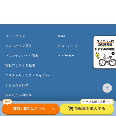
ロードバイク
BMX
クロスバイク買取
ピストバイク
マウンテンバイク買取
ベビーカー
電動アシスト自転車
ママチャリ・シティサイクル
子ども用自転車
折りたたみ自転車
無料
パーツも続々入荷中！
ミニベロ
keyboard_arrow_down
shopping_cart
買取 / 査定はこちら
自転車を購入する