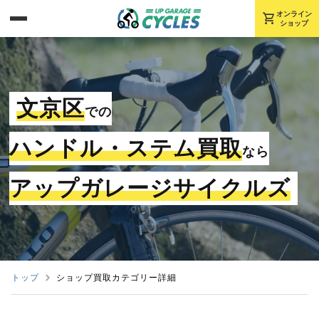
shopping_cart
オンライン
ショップ
文京区
での
ハンドル・ステム買取
なら
アップガレージサイクルズ
トップ
ショップ買取カテゴリー詳細