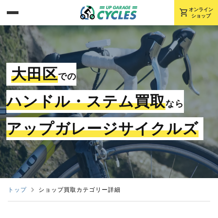
shopping_cart
オンライン
ショップ
大田区
での
ハンドル・ステム買取
なら
アップガレージサイクルズ
トップ
ショップ買取カテゴリー詳細