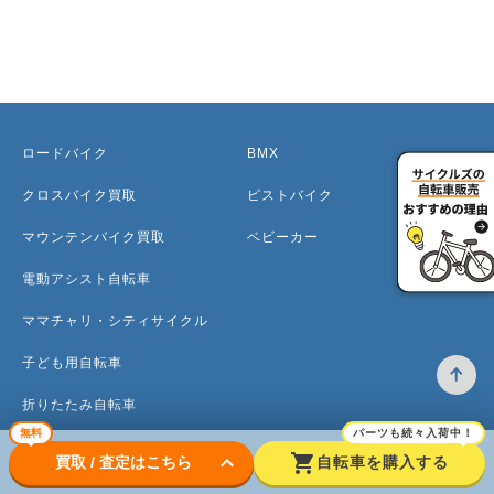
ロードバイク
BMX
クロスバイク買取
ピストバイク
マウンテンバイク買取
ベビーカー
電動アシスト自転車
ママチャリ・シティサイクル
子ども用自転車
折りたたみ自転車
無料
パーツも続々入荷中！
ミニベロ
keyboard_arrow_down
shopping_cart
買取 / 査定はこちら
自転車を購入する