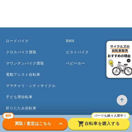
ロードバイク
BMX
クロスバイク買取
ピストバイク
マウンテンバイク買取
ベビーカー
電動アシスト自転車
ママチャリ・シティサイクル
子ども用自転車
折りたたみ自転車
無料
パーツも続々入荷中！
ミニベロ
keyboard_arrow_down
shopping_cart
買取 / 査定はこちら
自転車を購入する