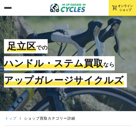
shopping_cart
オンライン
ショップ
足立区
での
ハンドル・ステム買取
なら
アップガレージサイクルズ
トップ
ショップ買取カテゴリー詳細