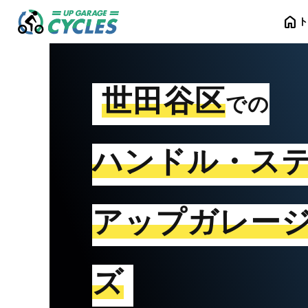
home
世田谷区
での
ハンドル・ス
アップガレー
ズ