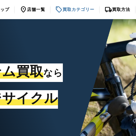
location_on
sell
local_shipping
トップ
店舗一覧
買取カテゴリー
買取方法
テム買取
なら
ジサイクル