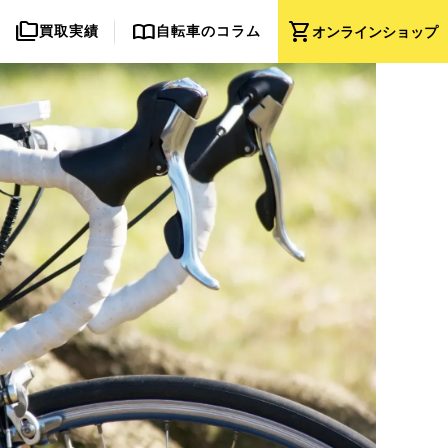
folder_copy
import_contacts
shopping_cart
買取実績
自転車のコラム
オンライン
ショップ