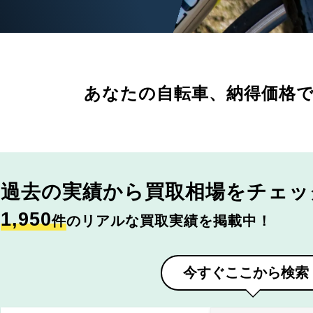
あなたの自転車、
納得価格
過去の実績から
買取相場をチェッ
1,950
件
のリアルな買取実績を掲載中！
今すぐここから検索