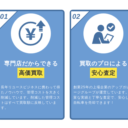
専門店だからできる
買取のプロによる
高価買取
安心査定
長年リユースビジネスに携わって得
創業25年の上場企業のアップガ
たノウハウで、管理コストを大きく
ージグループが運営しています
削減しています。削減した管理コス
富な実績と丁寧な査定で、安心
トはすべて買取額に反映していま
自転車を売却できます！
す。