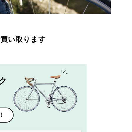
で買い取ります
ク
！