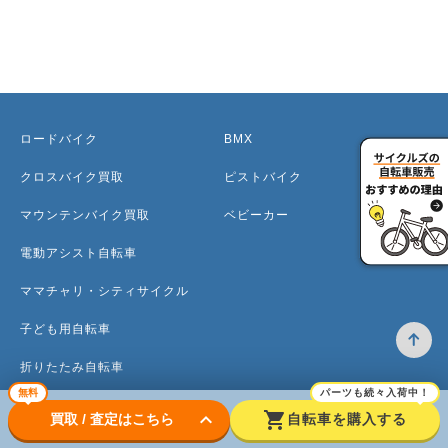
ロードバイク
BMX
クロスバイク買取
ピストバイク
マウンテンバイク買取
ベビーカー
電動アシスト自転車
ママチャリ・シティサイクル
子ども用自転車
折りたたみ自転車
無料
パーツも続々入荷中！
ミニベロ
keyboard_arrow_down
shopping_cart
買取 / 査定はこちら
自転車を購入する