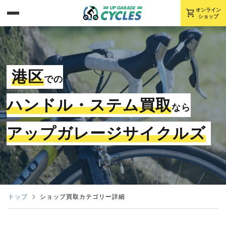
shopping_cart
オンライン
ショップ
港区
での
ハンドル・ステム買取
なら
アップガレージサイクルズ
トップ
ショップ買取カテゴリー詳細