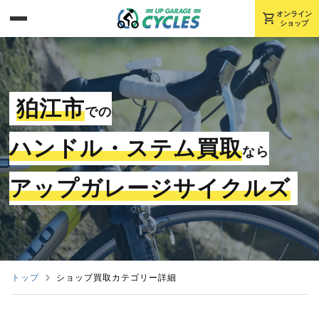
shopping_cart
オンライン
ショップ
狛江市
での
ハンドル・ステム買取
なら
アップガレージサイクルズ
トップ
ショップ買取カテゴリー詳細