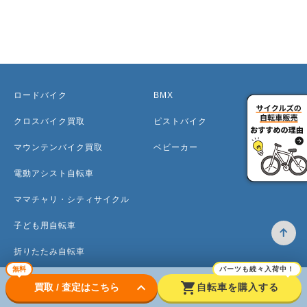
ロードバイク
BMX
クロスバイク買取
ピストバイク
マウンテンバイク買取
ベビーカー
電動アシスト自転車
ママチャリ・シティサイクル
子ども用自転車
折りたたみ自転車
無料
パーツも続々入荷中！
ミニベロ
keyboard_arrow_down
shopping_cart
買取 / 査定はこちら
自転車を購入する