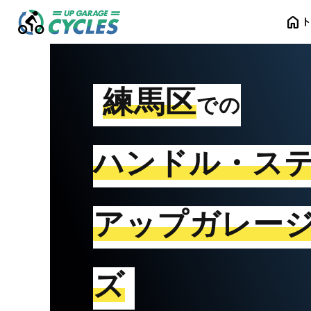
home
練馬区
での
ハンドル・ス
アップガレー
ズ