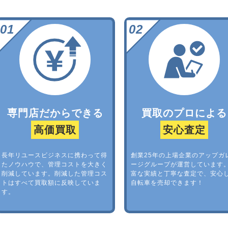
専門店だからできる
買取のプロによる
高価買取
安心査定
長年リユースビジネスに携わって得
創業25年の上場企業のアップガ
たノウハウで、管理コストを大きく
ージグループが運営しています
削減しています。削減した管理コス
富な実績と丁寧な査定で、安心
トはすべて買取額に反映していま
自転車を売却できます！
す。