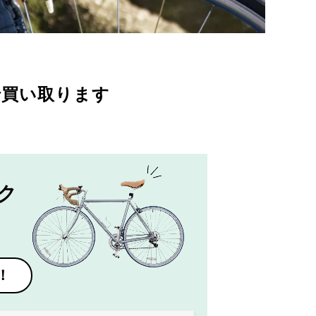
で買い取ります
ク
！