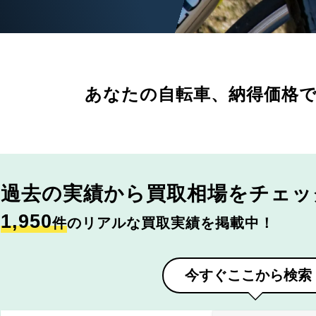
あなたの自転車、
納得価格
過去の実績から
買取相場をチェッ
1,950
件
のリアルな買取実績を掲載中！
今すぐここから検索