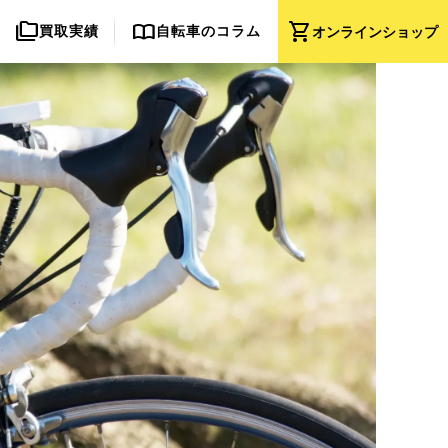
folder_copy
import_contacts
shopping_cart
買取実績
自転車のコラム
オンライン
ショップ