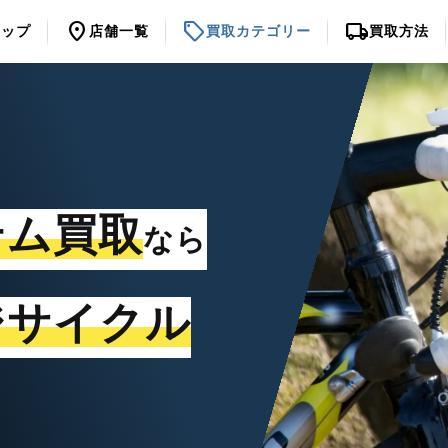
location_on
sell
local_shipping
トップ
店舗一覧
買取カテゴリー
買取方法
テム買取
なら
ジサイクル