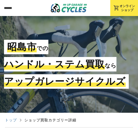
shopping_cart
オンライン
ショップ
昭島市
での
ハンドル・ステム買取
なら
アップガレージサイクルズ
トップ
ショップ買取カテゴリー詳細