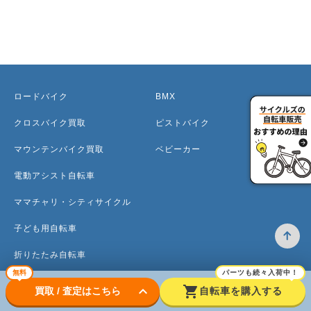
ロードバイク
BMX
クロスバイク買取
ピストバイク
マウンテンバイク買取
ベビーカー
電動アシスト自転車
ママチャリ・シティサイクル
子ども用自転車
折りたたみ自転車
無料
パーツも続々入荷中！
ミニベロ
keyboard_arrow_down
shopping_cart
買取 / 査定はこちら
自転車を購入する