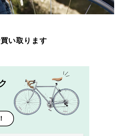
で買い取ります
ク
！