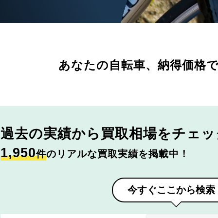
あなたの自転車、
納得価格
過去の実績から
買取相場をチェッ
1,950
件
のリアルな買取実績を掲載中！
今すぐここから検索