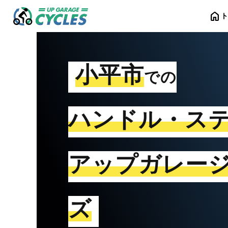
home
小平市
での
ハンドル・ス
アップガレー
ズ