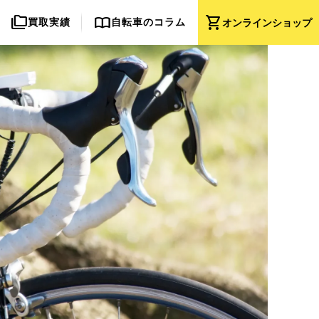
folder_copy
import_contacts
shopping_cart
買取実績
自転車のコラム
オンライン
ショップ