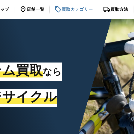
location_on
sell
local_shipping
トップ
店舗一覧
買取カテゴリー
買取方法
テム買取
なら
ジサイクル