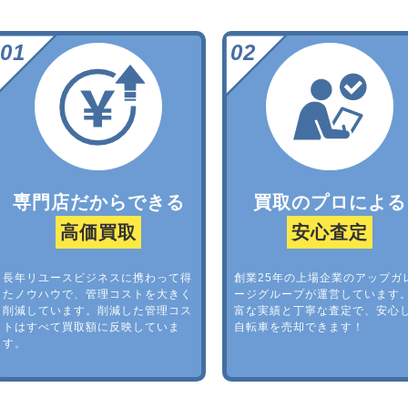
専門店だからできる
買取のプロによる
高価買取
安心査定
長年リユースビジネスに携わって得
創業25年の上場企業のアップガ
たノウハウで、管理コストを大きく
ージグループが運営しています
削減しています。削減した管理コス
富な実績と丁寧な査定で、安心
トはすべて買取額に反映していま
自転車を売却できます！
す。