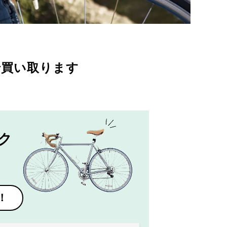
で買い取ります
ク
！