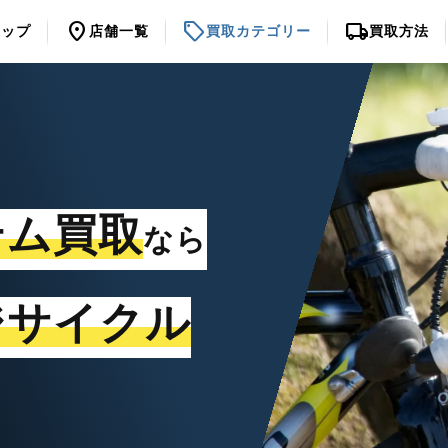
location_on
sell
local_shipping
トップ
店舗一覧
買取カテゴリー
買取方法
テム買取
なら
ジサイクル