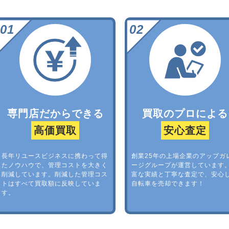
専門店だからできる
買取のプロによる
高価買取
安心査定
長年リユースビジネスに携わって得
創業25年の上場企業のアップガ
たノウハウで、管理コストを大きく
ージグループが運営しています
削減しています。削減した管理コス
富な実績と丁寧な査定で、安心
トはすべて買取額に反映していま
自転車を売却できます！
す。