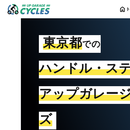
home
東京都
での
ハンドル・ス
アップガレー
ズ