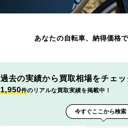
あなたの自転車、
納得価格
過去の実績から
買取相場をチェッ
1,950
件
のリアルな買取実績を掲載中！
今すぐここから検索