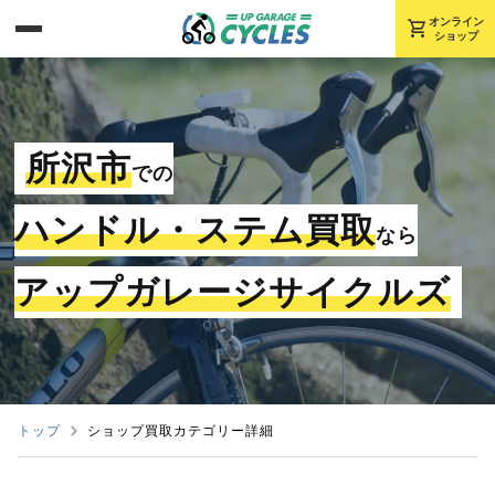
shopping_cart
オンライン
ショップ
所沢市
での
ハンドル・ステム買取
なら
アップガレージサイクルズ
トップ
ショップ買取カテゴリー詳細