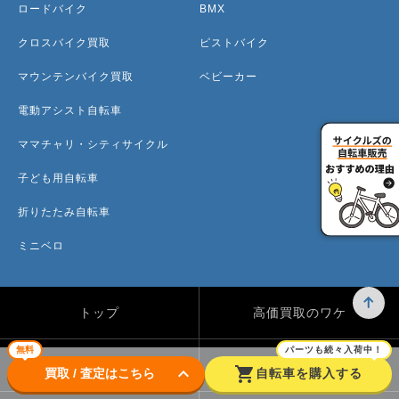
ロードバイク
BMX
クロスバイク買取
ピストバイク
マウンテンバイク買取
ベビーカー
電動アシスト自転車
ママチャリ・シティサイクル
子ども用自転車
折りたたみ自転車
ミニベロ
トップ
高価買取のワケ
無料
パーツも続々入荷中！
買取方法
買取カテゴリー
keyboard_arrow_down
shopping_cart
買取 / 査定はこちら
自転車を購入する