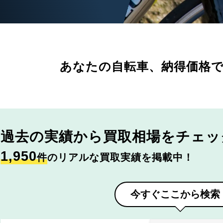
あなたの自転車、
納得価格
過去の実績から
買取相場をチェッ
1,950
件
のリアルな買取実績を掲載中！
今すぐここから検索