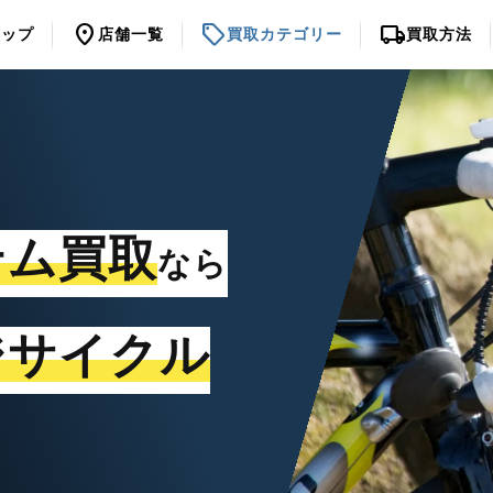
location_on
sell
local_shipping
トップ
店舗一覧
買取カテゴリー
買取方法
テム買取
なら
ジサイクル