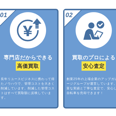
専門店だからできる
買取のプロによる
高価買取
安心査定
長年リユースビジネスに携わって得
創業25年の上場企業のアップガ
たノウハウで、管理コストを大きく
ージグループが運営しています
削減しています。削減した管理コス
富な実績と丁寧な査定で、安心
トはすべて買取額に反映していま
自転車を売却できます！
す。