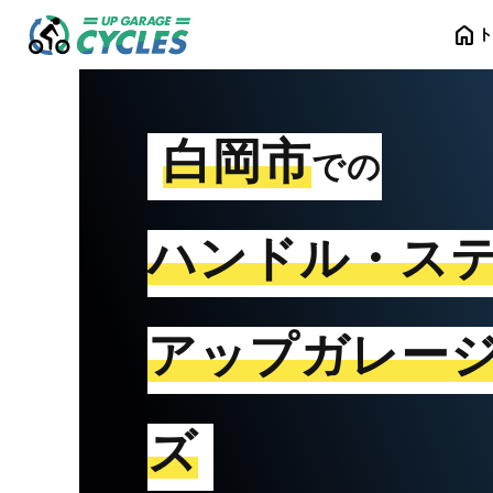
home
白岡市
での
ハンドル・ス
アップガレー
ズ