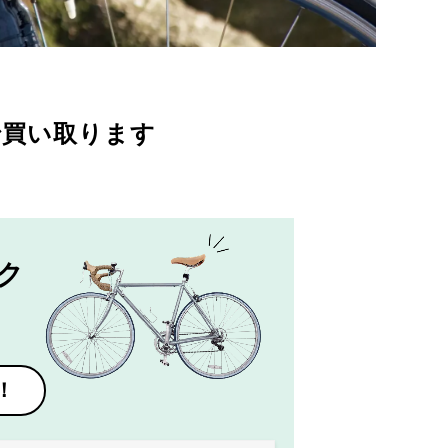
で買い取ります
ク
！