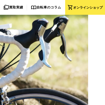
folder_copy
import_contacts
shopping_cart
買取実績
自転車のコラム
オンライン
ショップ