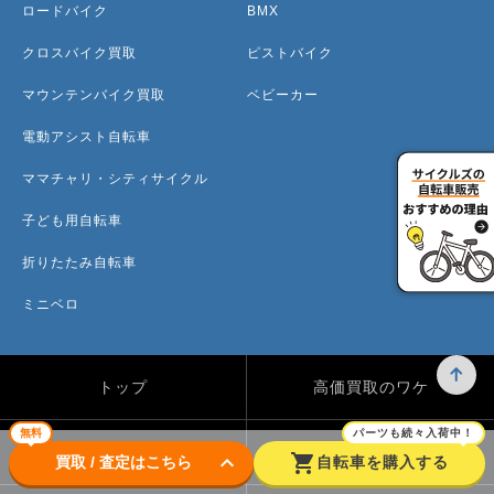
ロードバイク
BMX
クロスバイク買取
ピストバイク
マウンテンバイク買取
ベビーカー
電動アシスト自転車
ママチャリ・シティサイクル
子ども用自転車
折りたたみ自転車
ミニベロ
トップ
高価買取のワケ
無料
パーツも続々入荷中！
買取方法
買取カテゴリー
keyboard_arrow_down
shopping_cart
買取 / 査定はこちら
自転車を購入する