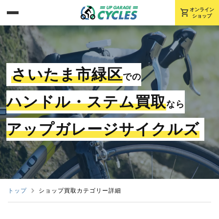
shopping_cart
オンライン
ショップ
さいたま市緑区
での
ハンドル・ステム買取
なら
アップガレージサイクルズ
トップ
ショップ買取カテゴリー詳細