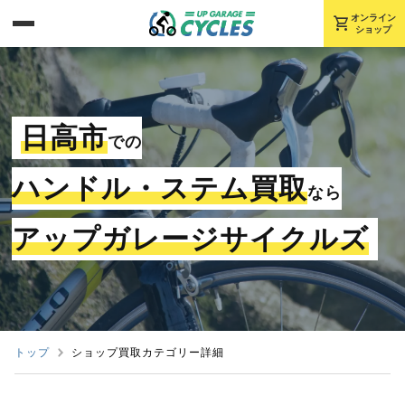
shopping_cart
オンライン
ショップ
日高市
での
ハンドル・ステム買取
なら
アップガレージサイクルズ
トップ
ショップ買取カテゴリー詳細