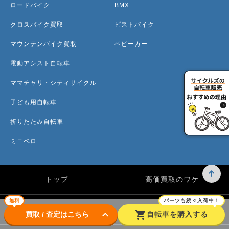
ロードバイク
BMX
クロスバイク買取
ピストバイク
マウンテンバイク買取
ベビーカー
電動アシスト自転車
ママチャリ・シティサイクル
子ども用自転車
折りたたみ自転車
ミニベロ
トップ
高価買取のワケ
無料
パーツも続々入荷中！
買取方法
買取カテゴリー
keyboard_arrow_down
shopping_cart
買取 / 査定はこちら
自転車を購入する