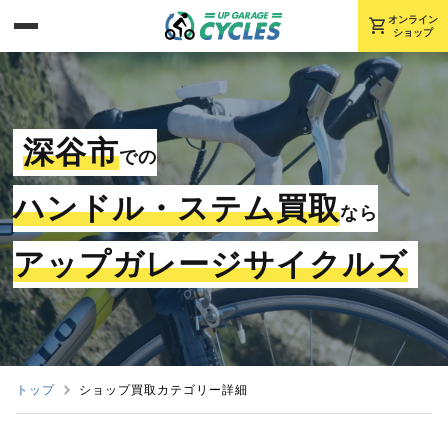
shopping_cart
オンライン
ショップ
深谷市
での
ハンドル・ステム買取
なら
アップガレージサイクルズ
トップ
ショップ買取カテゴリー詳細