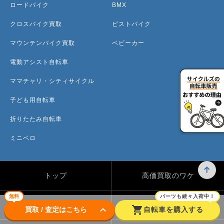
ロードバイク
BMX
クロスバイク買取
ピストバイク
マウンテンバイク買取
ベビーカー
電動アシスト自転車
ママチャリ・シティサイクル
子ども用自転車
折りたたみ自転車
ミニベロ
トップ
高価買取のワケ
無料
パーツも続々入荷中！
買取方法
買取カテゴリー
keyboard_arrow_down
shopping_cart
買取 / 査定はこちら
自転車を購入する