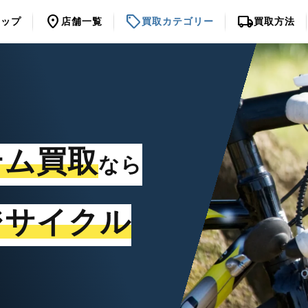
location_on
sell
local_shipping
トップ
店舗一覧
買取カテゴリー
買取方法
テム買取
なら
ジサイクル