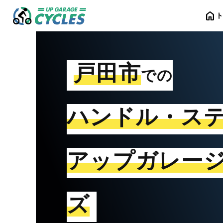
home
戸田市
での
ハンドル・ス
アップガレー
ズ