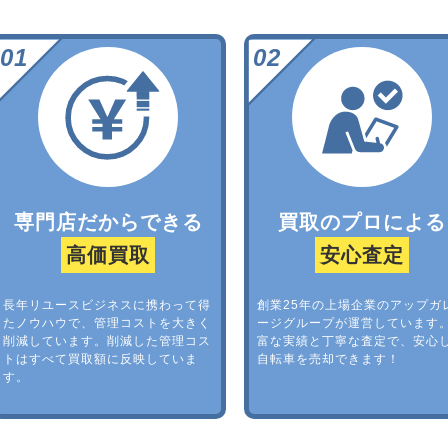
専門店だからできる
買取のプロによる
高価買取
安心査定
長年リユースビジネスに携わって得
創業25年の上場企業のアップガ
たノウハウで、管理コストを大きく
ージグループが運営しています
削減しています。削減した管理コス
富な実績と丁寧な査定で、安心
トはすべて買取額に反映していま
自転車を売却できます！
す。