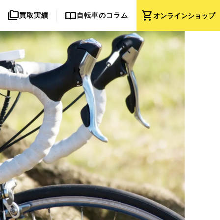
folder_copy
import_contacts
shopping_cart
買取実績
自転車のコラム
オンライン
ショップ