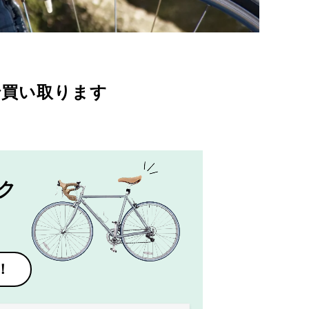
で買い取ります
ク
！