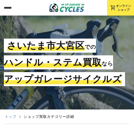
shopping_cart
オンライン
ショップ
さいたま市大宮区
での
ハンドル・ステム買取
なら
アップガレージサイクルズ
トップ
ショップ買取カテゴリー詳細