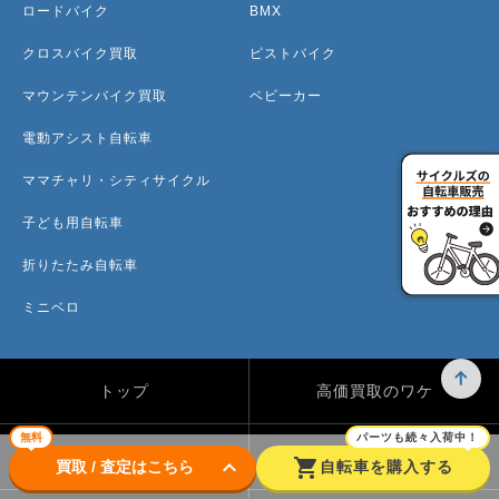
ロードバイク
BMX
クロスバイク買取
ピストバイク
マウンテンバイク買取
ベビーカー
電動アシスト自転車
ママチャリ・シティサイクル
子ども用自転車
折りたたみ自転車
ミニベロ
トップ
高価買取のワケ
無料
パーツも続々入荷中！
買取方法
買取カテゴリー
keyboard_arrow_down
shopping_cart
買取 / 査定はこちら
自転車を購入する