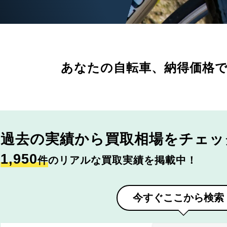
あなたの自転車、
納得価格
過去の実績から
買取相場をチェッ
1,950
件
のリアルな買取実績を掲載中！
今すぐここから検索