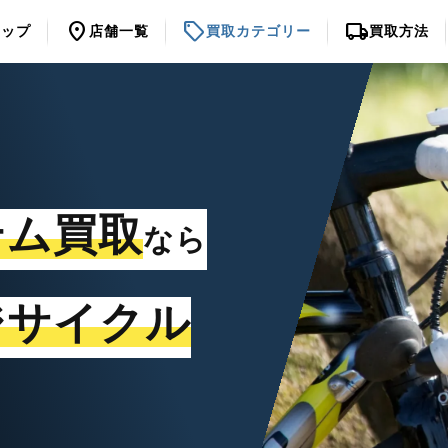
location_on
sell
local_shipping
トップ
店舗一覧
買取カテゴリー
買取方法
テム買取
なら
ジサイクル