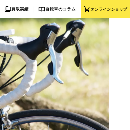
folder_copy
import_contacts
shopping_cart
買取実績
自転車のコラム
オンライン
ショップ