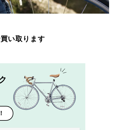
で買い取ります
ク
！