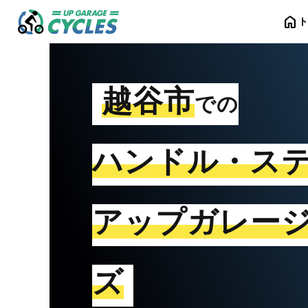
home
越谷市
での
ハンドル・ス
アップガレー
ズ