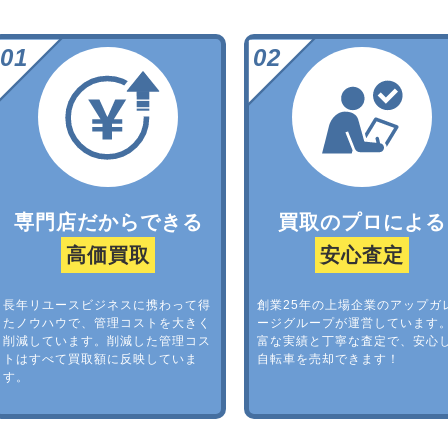
専門店だからできる
買取のプロによる
高価買取
安心査定
長年リユースビジネスに携わって得
創業25年の上場企業のアップガ
たノウハウで、管理コストを大きく
ージグループが運営しています
削減しています。削減した管理コス
富な実績と丁寧な査定で、安心
トはすべて買取額に反映していま
自転車を売却できます！
す。