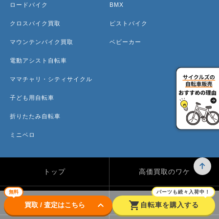
ロードバイク
BMX
クロスバイク買取
ピストバイク
マウンテンバイク買取
ベビーカー
電動アシスト自転車
ママチャリ・シティサイクル
子ども用自転車
折りたたみ自転車
ミニベロ
トップ
高価買取のワケ
無料
パーツも続々入荷中！
買取方法
買取カテゴリー
keyboard_arrow_down
shopping_cart
買取 / 査定はこちら
自転車を購入する