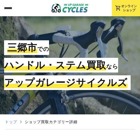
shopping_cart
オンライン
ショップ
三郷市
での
ハンドル・ステム買取
なら
アップガレージサイクルズ
トップ
ショップ買取カテゴリー詳細