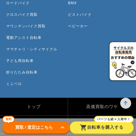
ロードバイク
BMX
クロスバイク買取
ピストバイク
マウンテンバイク買取
ベビーカー
電動アシスト自転車
ママチャリ・シティサイクル
子ども用自転車
折りたたみ自転車
ミニベロ
トップ
高価買取のワケ
無料
パーツも続々入荷中！
買取方法
買取カテゴリー
keyboard_arrow_down
shopping_cart
買取 / 査定はこちら
自転車を購入する