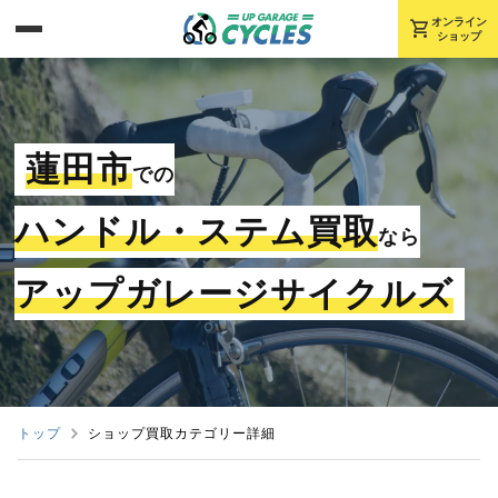
shopping_cart
オンライン
ショップ
蓮田市
での
ハンドル・ステム買取
なら
アップガレージサイクルズ
トップ
ショップ買取カテゴリー詳細