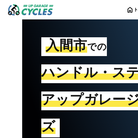
home
入間市
での
ハンドル・ス
アップガレー
ズ