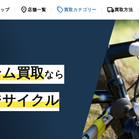
location_on
sell
local_shipping
トップ
店舗一覧
買取カテゴリー
買取方法
テム買取
なら
ジサイクル