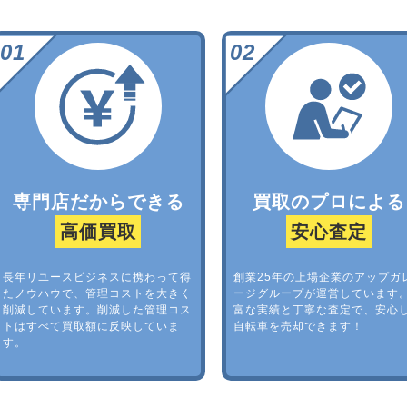
専門店だからできる
買取のプロによる
高価買取
安心査定
長年リユースビジネスに携わって得
創業25年の上場企業のアップガ
たノウハウで、管理コストを大きく
ージグループが運営しています
削減しています。削減した管理コス
富な実績と丁寧な査定で、安心
トはすべて買取額に反映していま
自転車を売却できます！
す。