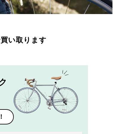
で買い取ります
ク
！