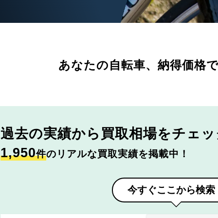
あなたの自転車、
納得価格
過去の実績から
買取相場をチェッ
1,950
件
のリアルな買取実績を掲載中！
今すぐここから検索