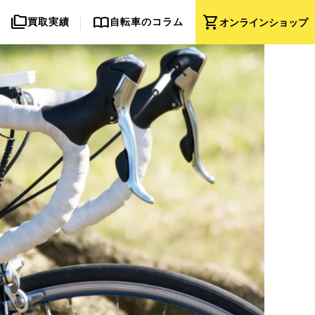
folder_copy
import_contacts
shopping_cart
買取実績
自転車のコラム
オンライン
ショップ