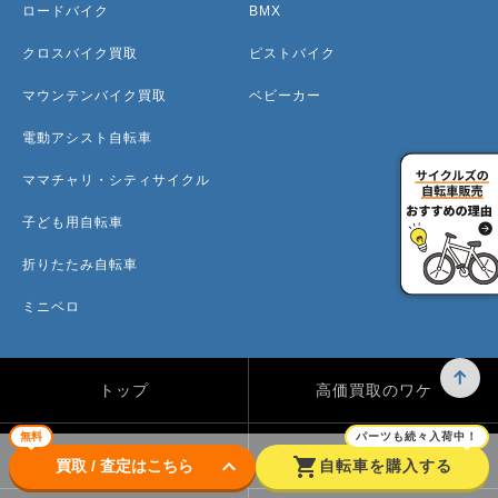
ロードバイク
BMX
クロスバイク買取
ピストバイク
マウンテンバイク買取
ベビーカー
電動アシスト自転車
ママチャリ・シティサイクル
子ども用自転車
折りたたみ自転車
ミニベロ
トップ
高価買取のワケ
無料
パーツも続々入荷中！
買取方法
買取カテゴリー
keyboard_arrow_down
shopping_cart
買取 / 査定はこちら
自転車を購入する