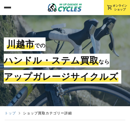
shopping_cart
オンライン
ショップ
川越市
での
ハンドル・ステム買取
なら
アップガレージサイクルズ
トップ
ショップ買取カテゴリー詳細