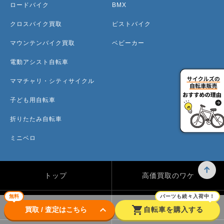
ロードバイク
BMX
クロスバイク買取
ピストバイク
マウンテンバイク買取
ベビーカー
電動アシスト自転車
ママチャリ・シティサイクル
子ども用自転車
折りたたみ自転車
ミニベロ
トップ
高価買取のワケ
無料
パーツも続々入荷中！
買取方法
買取カテゴリー
keyboard_arrow_down
shopping_cart
買取 / 査定はこちら
自転車を購入する