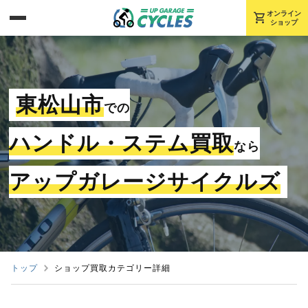
shopping_cart
オンライン
ショップ
東松山市
での
ハンドル・ステム買取
なら
アップガレージサイクルズ
トップ
ショップ買取カテゴリー詳細