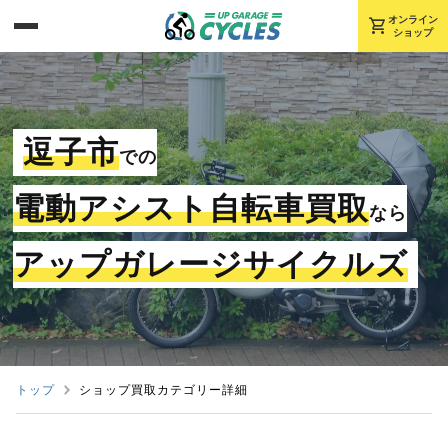
shopping_cart
オンライン
ショップ
逗子市
での
電動アシスト自転車買取
なら
アップガレージサイクルズ
トップ
ショップ買取カテゴリー詳細