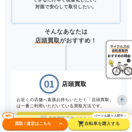
対面で安心して取引したい。
そんなあなたは
店頭買取
がおすすめ！
店頭買取
お近くの店舗へ直接お持ちいただく「店頭買取」
は一番ご利用いただいている買取方法です。
無料
パーツも続々入荷中！
店頭買取予約はこちら
keyboard_arrow_down
shopping_cart
買取 / 査定はこちら
自転車を購入する