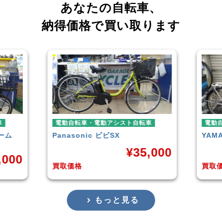
あなたの自転車、
納得価格で買い取ります
スト自転車
電動自転車・電動アシスト自転車
YAMAHA
PAS With
¥
35,000
¥
38,929
買取価格
もっと見る