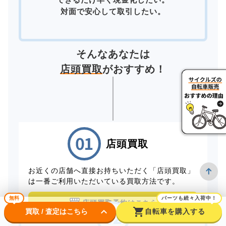
対面で安心して取引したい。
そんなあなたは
店頭買取
がおすすめ！
店頭買取
お近くの店舗へ直接お持ちいただく「店頭買取」
は一番ご利用いただいている買取方法です。
無料
パーツも続々入荷中！
店頭買取予約はこちら
keyboard_arrow_down
shopping_cart
買取 / 査定はこちら
自転車を購入する