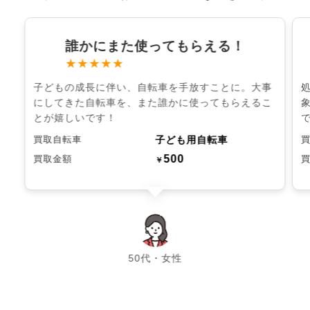
誰かにまた使ってもらえる！
★★★★★
子どもの成長に伴い、自転車を手放すことに。大事
にしてきた自転車を、また誰かに使ってもらえるこ
とが嬉しいです！
子ども用自転車
買取自転車
500
買取金額
￥
chevron_left
chevron_right
50代・女性