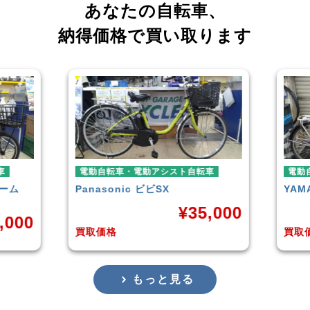
あなたの自転車、
納得価格で買い取ります
電動自転車・電動アシスト自転車
電動自転
Panasonic
ビビSX
YAMAH
¥
35,000
00
買取価格
買取価格
もっと見る