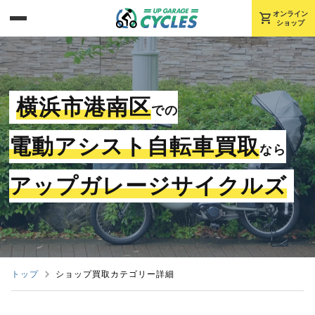
shopping_cart
オンライン
ショップ
横浜市港南区
での
電動アシスト自転車買取
なら
アップガレージサイクルズ
トップ
ショップ買取カテゴリー詳細