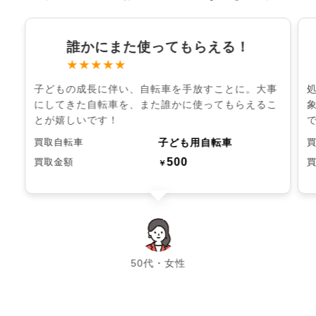
誰かにまた使ってもらえる！
★★★★★
子どもの成長に伴い、自転車を手放すことに。大事
にしてきた自転車を、また誰かに使ってもらえるこ
とが嬉しいです！
子ども用自転車
買取自転車
500
買取金額
￥
chevron_left
chevron_right
50代・女性