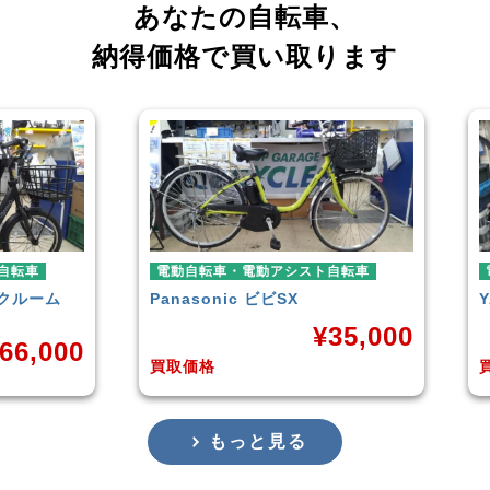
あなたの自転車、
納得価格で買い取ります
車
電動自転車・電動アシスト自転車
電動
ーム
Panasonic
ビビSX
YAM
¥
35,000
,000
買取価格
買取
もっと見る