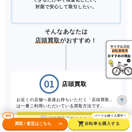
対面で安心して取引したい。
そんなあなたは
店頭買取
がおすすめ！
店頭買取
お近くの店舗へ直接お持ちいただく「店頭買取」
は一番ご利用いただいている買取方法です。
無料
パーツも続々入荷中！
店頭買取予約はこちら
keyboard_arrow_down
shopping_cart
買取 / 査定はこちら
自転車を購入する