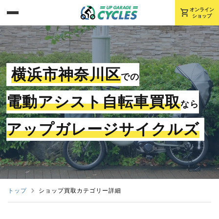
shopping_cart
オンライン
ショップ
横浜市神奈川区
での
電動アシスト自転車買取
なら
アップガレージサイクルズ
トップ
ショップ買取カテゴリー詳細