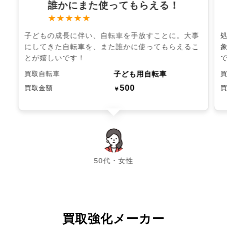
誰かにまた使ってもらえる！
★★★★★
子どもの成長に伴い、自転車を手放すことに。大事
にしてきた自転車を、また誰かに使ってもらえるこ
とが嬉しいです！
子ども用自転車
買取自転車
500
買取金額
￥
chevron_left
chevron_right
50代・女性
買取強化メーカー