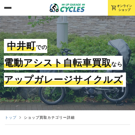
shopping_cart
オンライン
ショップ
中井町
での
電動アシスト自転車買取
なら
アップガレージサイクルズ
トップ
ショップ買取カテゴリー詳細