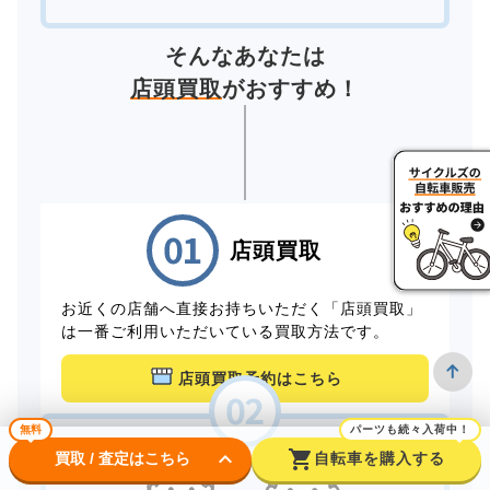
そんなあなたは
店頭買取
がおすすめ！
店頭買取
お近くの店舗へ直接お持ちいただく「店頭買取」
は一番ご利用いただいている買取方法です。
店頭買取予約はこちら
無料
パーツも続々入荷中！
keyboard_arrow_down
shopping_cart
買取 / 査定はこちら
自転車を購入する