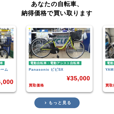
あなたの自転車、
納得価格で買い取ります
電動自転車・電動アシスト自転車
電動自転車・電
Panasonic
ビビSX
YAMAHA
PAS 
¥
35,000
買取価格
買取価格
もっと見る