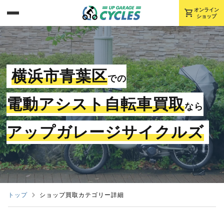
shopping_cart
オンライン
ショップ
横浜市青葉区
での
電動アシスト自転車買取
なら
アップガレージサイクルズ
トップ
ショップ買取カテゴリー詳細