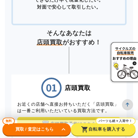
対面で安心して取引したい。
そんなあなたは
店頭買取
がおすすめ！
店頭買取
お近くの店舗へ直接お持ちいただく「店頭買取」
は一番ご利用いただいている買取方法です。
無料
パーツも続々入荷中！
店頭買取予約はこちら
keyboard_arrow_down
shopping_cart
買取 / 査定はこちら
自転車を購入する