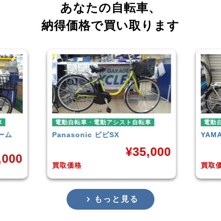
あなたの自転車、
納得価格で買い取ります
スト自転車
電動自転車・電動アシスト自転車
YAMAHA
PAS With
¥
35,000
¥
38,929
買取価格
もっと見る