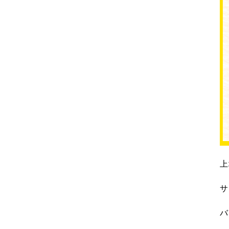
上
サ
バ