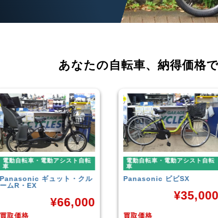
あなたの自転車、
納得価格
電動自転車・電動アシスト自転
電動自転車・電動アシスト自転
車
車
Panasonic
ビビSX
YAMAHA
PAS With
¥
35,000
¥
38,92
買取価格
買取価格