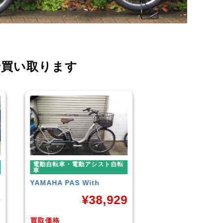
で買い取ります
電動自転車・電動アシスト自転
電動自転車・電動ア
車
車
BLAZE
STYLE E-BIKE
Panasonic
ギュッ
ームDX20
9
¥
88,000
¥
4
買取価格
買取価格