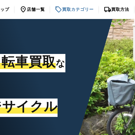
location_on
sell
local_shipping
トップ
店舗一覧
買取カテゴリー
買取方法
自転車買取
な
ジサイクル