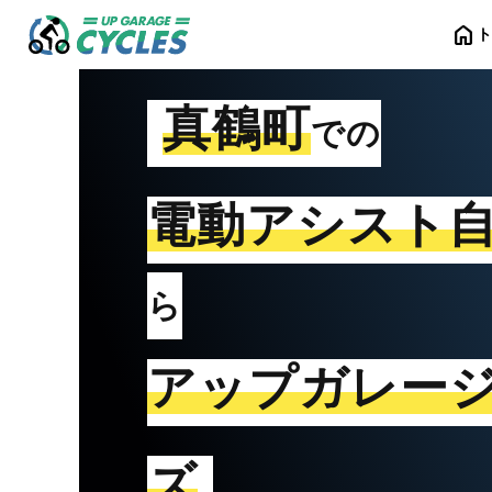
home
真鶴町
での
電動アシスト
ら
アップガレー
ズ