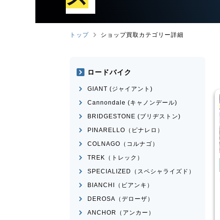
トップ
ショップ買取カテゴリー詳細
ロードバイク
GIANT (ジャイアント)
Cannondale (キャノンデール)
BRIDGESTONE (ブリヂストン)
PINARELLO（ピナレロ）
COLNAGO（コルナゴ）
TREK（トレック）
み自転車
電動自転車・電動アシスト自転
車
SPECIALIZED（スペシャライズド）
車・電動アシスト自転
Panasonic
ギュット・クル
BIANCHI（ビアンキ）
ームR・EX
ERWAY-A01-Lite
DEROSA（デローザ）
¥
66,000
¥
27,500
ANCHOR（アンカー）
格
買取価格