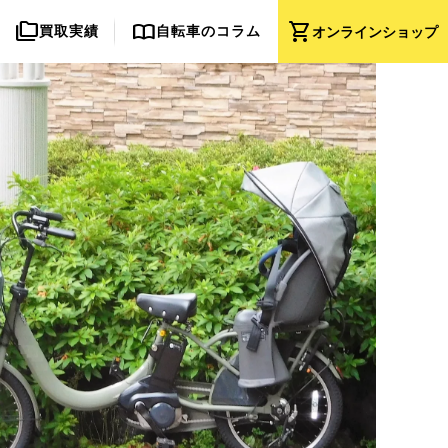
folder_copy
import_contacts
shopping_cart
買取実績
自転車のコラム
オンライン
ショップ